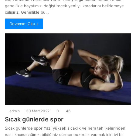
genellikle hayatımızı değiştirecek yeni yıl kararlarını belirlemeye
çalışırız. Genellikle bu…
Devamını Oku »
admin
30 Mart 2022
0
46
Sıcak günlerde spor
Sıcak günlerde spor Yaz, yüksek sıcaklık ve nem tehlikelerinden
nasıl kaçınacağınızı bildiğiniz sürece egzersiz yapmak için iyi bir