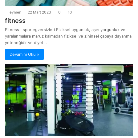
eymen
22 Mart 2023
0
10
fitness
Fitness spor egzersizleri Fiziksel uygunluk, aşırı yorgunluk ve
yaralanmalara maruz kalmadan fiziksel ve zihinsel çabaya dayanma
yeteneğidir ve diyet…
Devamını Oku »