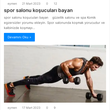
eymen
21 Mart 2023
0
12
spor salonu koşucuları bayan
spor salonu koşucuları bayan güzellik salonu ve spa Komik
egzersizler yorumu ekleyin. Spor salonunda koşmak yorucudur ve
kalbinizde koşmayı…
Devamını Oku »
eymen
17 Mart 2023
0
9