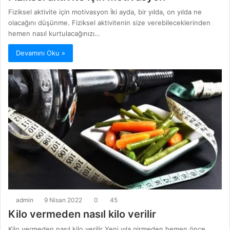
Fiziksel aktivite için motivasyon İki ayda, bir yılda, on yılda ne
olacağını düşünme. Fiziksel aktivitenin size verebileceklerinden
hemen nasıl kurtulacağınızı…
Devamını Oku »
admin
9 Nisan 2022
0
45
Kilo vermeden nasıl kilo verilir
Kilo vermeden nasıl kilo verilir Yeni yıla girmeden hemen önce,