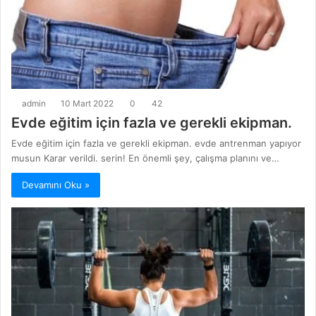
admin
10 Mart 2022
0
42
Evde eğitim için fazla ve gerekli ekipman.
Evde eğitim için fazla ve gerekli ekipman. evde antrenman yapıyor
musun Karar verildi. serin! En önemli şey, çalışma planını ve…
Devamını Oku »