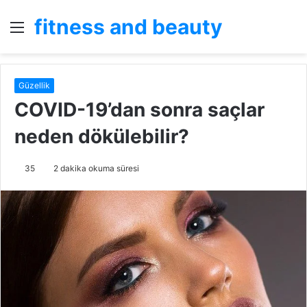
fitness and beauty
Menü
A
y
...
Güzellik
COVID-19’dan sonra saçlar
neden dökülebilir?
35
2 dakika okuma süresi