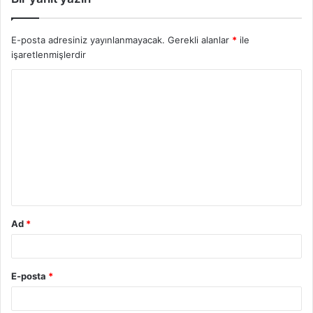
E-posta adresiniz yayınlanmayacak.
Gerekli alanlar
*
ile
işaretlenmişlerdir
Y
o
r
u
m
*
Ad
*
E-posta
*