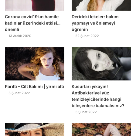
Corona covid19’un hamile
Derideki lekeler: bakım
kadınlar üzerindeki etkisi…
yapmayı ve önlemeyi
önemli
öğrenin
13 Aralık 2020
22 Şubat 2022
Parıltı – Cilt Bakımı | yirmi altı
Kusurları yıkayın!
Antibakteriyel yüz
3 Şubat 2022
temizleyicilerinde hangi
bileşenlere bakmalısınız?
3 Şubat 2022