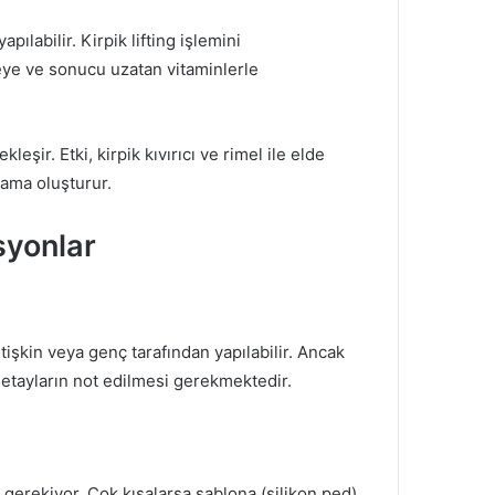
yapılabilir.
Kirpik lifting işlemini
meye ve sonucu uzatan vitaminlerle
ekleşir.
Etki, kirpik kıvırıcı ve rimel ile elde
lama oluşturur.
syonlar
tişkin veya genç tarafından yapılabilir.
Ancak
etayların not edilmesi gerekmektedir.
 gerekiyor. Çok kısalarsa şablona (silikon ped)