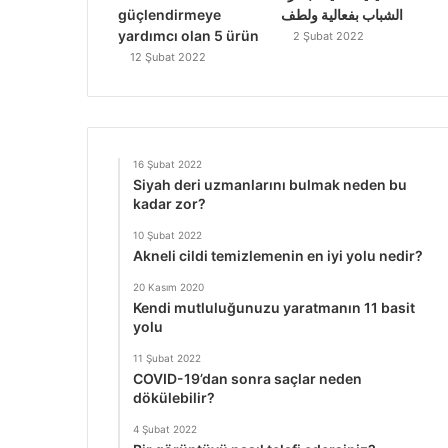
güçlendirmeye
الشباب بفعالية ولطف
yardımcı olan 5 ürün
2 Şubat 2022
12 Şubat 2022
16 Şubat 2022
Siyah deri uzmanlarını bulmak neden bu
kadar zor?
10 Şubat 2022
Akneli cildi temizlemenin en iyi yolu nedir?
20 Kasım 2020
Kendi mutluluğunuzu yaratmanın 11 basit
yolu
11 Şubat 2022
COVID-19’dan sonra saçlar neden
dökülebilir?
4 Şubat 2022