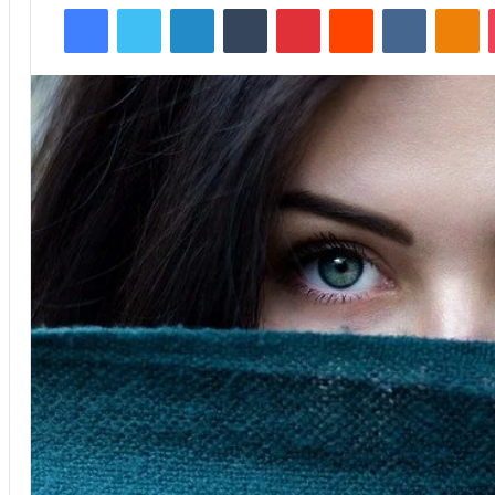
Facebook
Twitter
LinkedIn
Tumblr
Pinterest
Reddit
VKontakte
Odnoklassniki