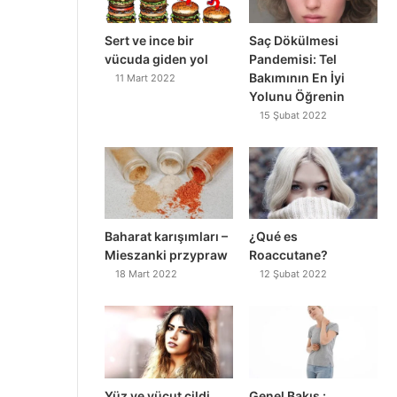
Sert ve ince bir
Saç Dökülmesi
vücuda giden yol
Pandemisi: Tel
Bakımının En İyi
11 Mart 2022
Yolunu Öğrenin
15 Şubat 2022
Baharat karışımları –
¿Qué es
Mieszanki przypraw
Roaccutane?
18 Mart 2022
12 Şubat 2022
Yüz ve vücut cildi
Genel Bakış :