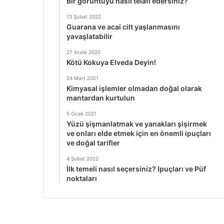
Bir görüntüyü nasıl telafi edersiniz?
13 Şubat 2022
Guarana ve acai cilt yaşlanmasını
yavaşlatabilir
27 Aralık 2020
Kötü Kokuya Elveda Deyin!
24 Mart 2021
Kimyasal işlemler olmadan doğal olarak
mantardan kurtulun
5 Ocak 2021
Yüzü şişmanlatmak ve yanakları şişirmek
ve onları elde etmek için en önemli ipuçları
ve doğal tarifler
4 Şubat 2022
İlk temeli nasıl seçersiniz? Ipuçları ve Püf
noktaları