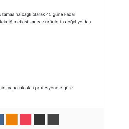
ve uzamasına bağlı olarak 45 güne kadar
tekniğin etkisi sadece ürünlerin doğal yoldan
lemini yapacak olan profesyonele göre
VKontakte
Odnoklassniki
Pocket
E-Posta ile paylaş
Yazdır