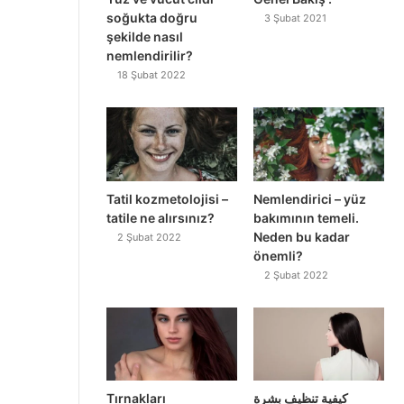
soğukta doğru
3 Şubat 2021
şekilde nasıl
nemlendirilir?
18 Şubat 2022
Tatil kozmetolojisi –
Nemlendirici – yüz
tatile ne alırsınız?
bakımının temeli.
Neden bu kadar
2 Şubat 2022
önemli?
2 Şubat 2022
Tırnakları
كيفية تنظيف بشرة