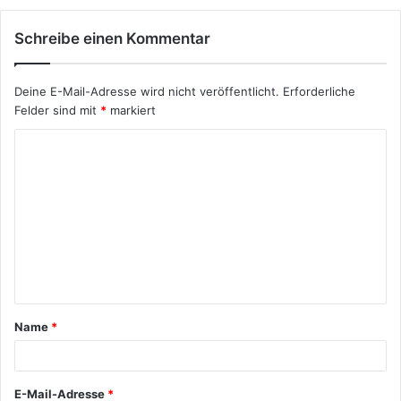
Schreibe einen Kommentar
Deine E-Mail-Adresse wird nicht veröffentlicht.
Erforderliche
Felder sind mit
*
markiert
K
o
m
m
e
n
t
Name
*
a
r
*
E-Mail-Adresse
*