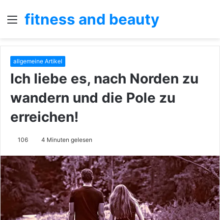
fitness and beauty
Menü
S
n
allgemeine Artikel
Ich liebe es, nach Norden zu
wandern und die Pole zu
erreichen!
106
4 Minuten gelesen