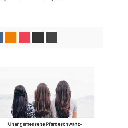
VKontakte
Odnoklassniki
Pocket
Teile per E-Mail
Drucken
Unangemessene Pferdeschwanz-