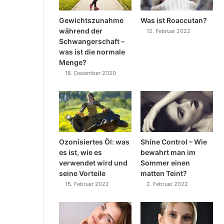
Gewichtszunahme
Was ist Roaccutan?
während der
12. Februar 2022
Schwangerschaft –
was ist die normale
Menge?
18. Dezember 2020
Ozonisiertes Öl: was
Shine Control – Wie
es ist, wie es
bewahrt man im
verwendet wird und
Sommer einen
seine Vorteile
matten Teint?
15. Februar 2022
2. Februar 2022