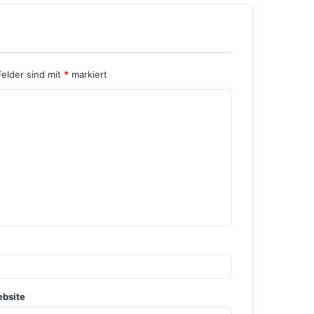
Felder sind mit
*
markiert
bsite