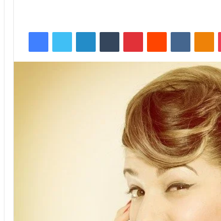
Facebook
Twitter
LinkedIn
Tumblr
Pinterest
Reddit
VKontakte
Odnoklassniki