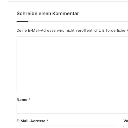
Schreibe einen Kommentar
Deine E-Mail-Adresse wird nicht veröffentlicht.
Erforderliche 
K
o
m
m
e
n
t
Name
*
a
r
*
E-Mail-Adresse
*
We