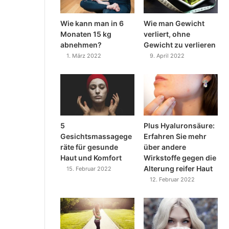
Wie kann man in 6
Wie man Gewicht
Monaten 15 kg
verliert, ohne
abnehmen?
Gewicht zu verlieren
1. März 2022
9. April 2022
5
Plus Hyaluronsäure:
Gesichtsmassagege
Erfahren Sie mehr
räte für gesunde
über andere
Haut und Komfort
Wirkstoffe gegen die
Alterung reifer Haut
15. Februar 2022
12. Februar 2022