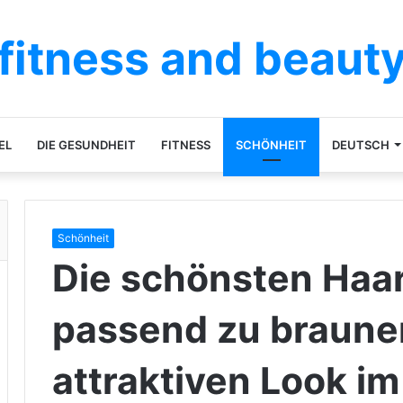
fitness and beaut
EL
DIE GESUNDHEIT
FITNESS
SCHÖNHEIT
DEUTSCH
Schönheit
Die schönsten Haa
passend zu brauner
attraktiven Look i