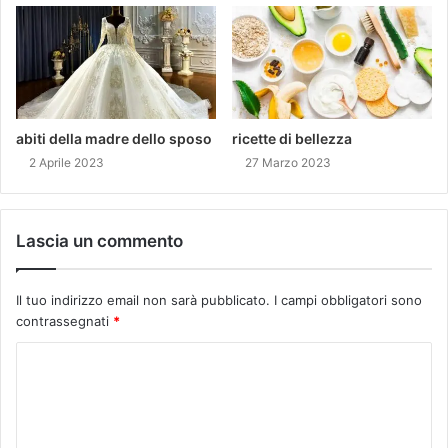
abiti della madre dello sposo
ricette di bellezza
2 Aprile 2023
27 Marzo 2023
Lascia un commento
Il tuo indirizzo email non sarà pubblicato.
I campi obbligatori sono
contrassegnati
*
C
o
m
m