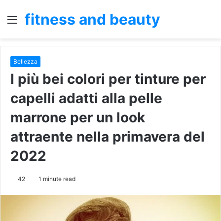
fitness and beauty
Menu
S
fo
Bellezza
I più bei colori per tinture per
capelli adatti alla pelle
marrone per un look
attraente nella primavera del
2022
42
1 minute read