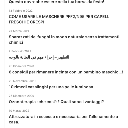
Questo dovrebbe essere nella tua borsa da festa!
13 Febbraio 2022
COME USARE LE MASCHERE PFF2/N95 PER CAPELLI
FRESCHI E CRESPI
24 Marzo 2021
Sbarazzati dei funghi in modo naturale senza trattamenti
chimici
7 Febbraio 2022
التطهير – إجراء مهم في العناية بالوجه
20 Dicembre 2020
6 consigli per rimanere incinta con un bambino maschio…!
29 Novembre 2020
10 rimedi casalinghi per una pelle luminosa
26 Dicembre 2020
Ozonoterapia : che cos’è ? Quali sono i vantaggi?
10 Marzo 2022
Attrezzatura in eccesso e necessaria per l’allenamento a
casa.