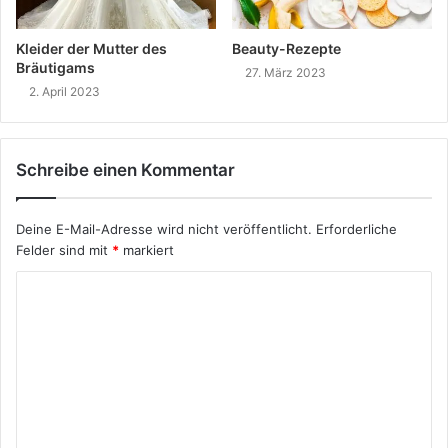
Kleider der Mutter des
Beauty-Rezepte
Bräutigams
27. März 2023
2. April 2023
Schreibe einen Kommentar
Deine E-Mail-Adresse wird nicht veröffentlicht.
Erforderliche
Felder sind mit
*
markiert
K
o
m
m
e
n