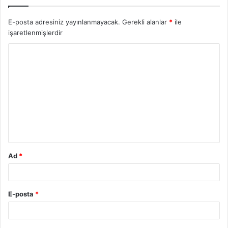
E-posta adresiniz yayınlanmayacak.
Gerekli alanlar
*
ile
işaretlenmişlerdir
Y
o
r
u
m
*
Ad
*
E-posta
*