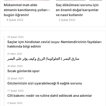
Mükemmel matı elde
Saç dökülmesi sorunu için
etmenin kanıtlanmış yolları –
en önemli doğal karışımlar
bugün öğrenin!
ve nasıl kullanılır
6 Şubat 2022
2 Şubat 2022
19 Şubat 2022
Saçlar için hindistan cevizi suyu: Nemlendiricinin faydaları
hakkında bilgi edinin
21 Mart 2021
سارق البصر ( الجلوكوما) الزرق وكيف يؤثر على البصر
30 Mart 2022
Sıcak günlerde spor
20 Şubat 2021
Gözlerinizin sizi uyarabileceği 6 sağlık sorunu
17 Şubat 2022
Cilt bakımı: nedir ve rutine dahil edilecek ana adımlar
2 Şubat 2022