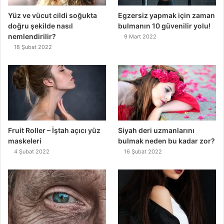
Yüz ve vücut cildi soğukta
Egzersiz yapmak için zaman
doğru şekilde nasıl
bulmanın 10 güvenilir yolu!
nemlendirilir?
9 Mart 2022
18 Şubat 2022
Fruit Roller – İştah açıcı yüz
Siyah deri uzmanlarını
maskeleri
bulmak neden bu kadar zor?
4 Şubat 2022
16 Şubat 2022