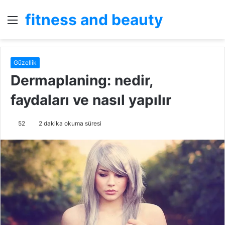
fitness and beauty
Menü
A
y
...
Güzellik
Dermaplaning: nedir,
faydaları ve nasıl yapılır
52
2 dakika okuma süresi