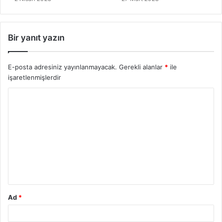
Bir yanıt yazın
E-posta adresiniz yayınlanmayacak.
Gerekli alanlar
*
ile
işaretlenmişlerdir
Y
o
r
u
m
*
Ad
*