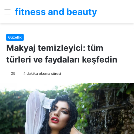
fitness and beauty
Menü
A
y
...
Güzellik
Makyaj temizleyici: tüm
türleri ve faydaları keşfedin
39
4 dakika okuma süresi