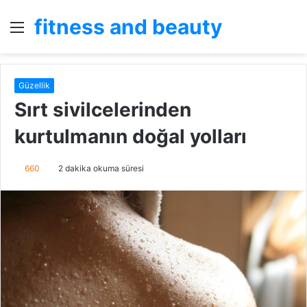
fitness and beauty
Menü
A
y
...
Güzellik
Sırt sivilcelerinden
kurtulmanın doğal yolları
660
2 dakika okuma süresi