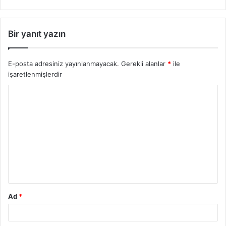
Bir yanıt yazın
E-posta adresiniz yayınlanmayacak.
Gerekli alanlar
*
ile
işaretlenmişlerdir
Y
o
r
u
m
*
Ad
*