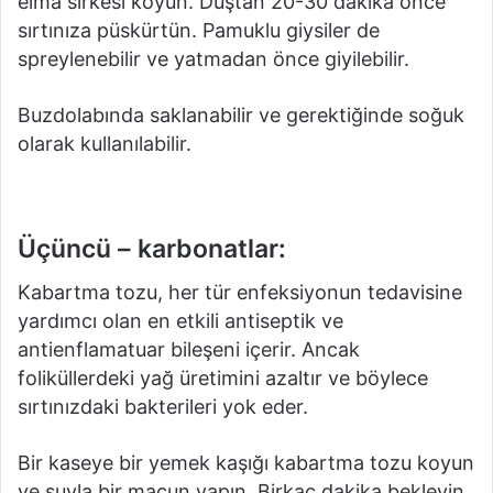
elma sirkesi koyun.
Duştan 20-30 dakika önce
sırtınıza püskürtün.
Pamuklu giysiler de
spreylenebilir ve yatmadan önce giyilebilir.
Buzdolabında saklanabilir ve gerektiğinde soğuk
olarak kullanılabilir.
Üçüncü – karbonatlar:
Kabartma tozu, her tür enfeksiyonun tedavisine
yardımcı olan en etkili antiseptik ve
antienflamatuar bileşeni içerir.
Ancak
foliküllerdeki yağ üretimini azaltır ve böylece
sırtınızdaki bakterileri yok eder.
Bir kaseye bir yemek kaşığı kabartma tozu koyun
ve suyla bir macun yapın.
Birkaç dakika bekleyin