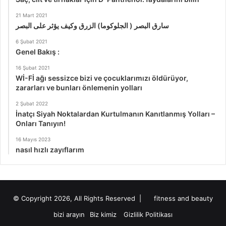
21 Mart 2021
سارق البصر ( الجلوكوما) الزرق وكيف يؤثر على البصر
6 Şubat 2021
Genel Bakış :
16 Şubat 2021
Wİ-Fİ ağı sessizce bizi ve çocuklarımızı öldürüyor,
zararları ve bunları önlemenin yolları
2 Şubat 2022
İnatçı Siyah Noktalardan Kurtulmanın Kanıtlanmış Yolları –
Onları Tanıyın!
16 Mayıs 2023
nasıl hızlı zayıflarım
© Copyright 2026, All Rights Reserved |
fitness and beauty
bizi arayın
Biz kimiz
Gizlilik Politikası