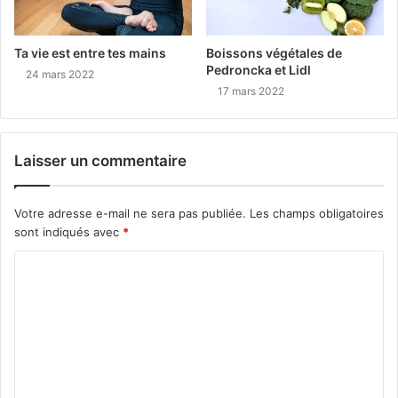
Ta vie est entre tes mains
Boissons végétales de
Pedroncka et Lidl
24 mars 2022
17 mars 2022
Laisser un commentaire
Votre adresse e-mail ne sera pas publiée.
Les champs obligatoires
sont indiqués avec
*
C
o
m
m
e
n