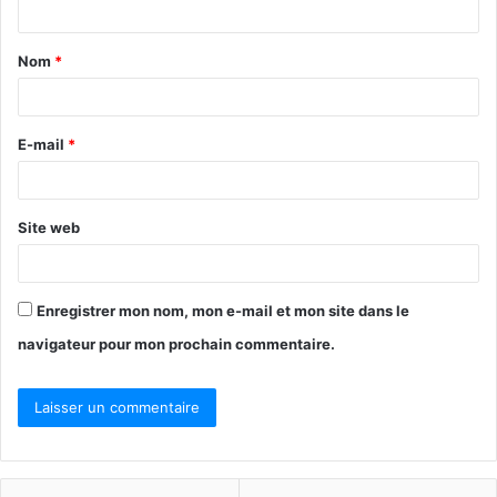
t
Nom
*
a
i
r
E-mail
*
e
*
Site web
Enregistrer mon nom, mon e-mail et mon site dans le
navigateur pour mon prochain commentaire.