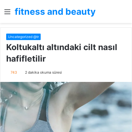
fitness and beauty
Menü
A
y
...
Uncategorized @tr
Koltukaltı altındaki cilt nasıl
hafifletilir
743
2 dakika okuma süresi