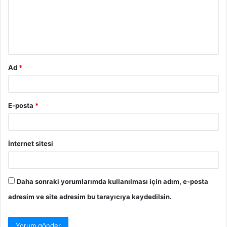
u
m
*
Ad
*
E-posta
*
İnternet sitesi
Daha sonraki yorumlarımda kullanılması için adım, e-posta
adresim ve site adresim bu tarayıcıya kaydedilsin.