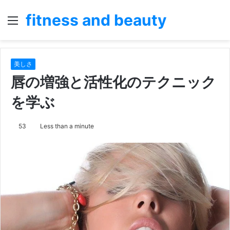
fitness and beauty
Menu
S
fo
美しさ
唇の増強と活性化のテクニック
を学ぶ
53
Less than a minute