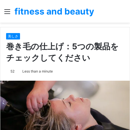
fitness and beauty
Menu
S
fo
美しさ
巻き毛の仕上げ：5つの製品を
チェックしてください
52
Less than a minute