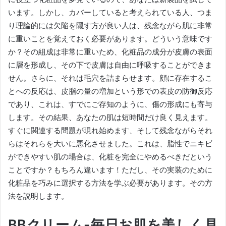
います。
しかし、カバーしていると考えられている人、つま
り理論的には欠陥を隠す方が良い人は、残念ながら肌に非常
に重いことを覚えておく必要があります。
どういう意味です
か？
その組成は非常に重いため、化粧品の成分が皮膚の表面
に層を形成し、その下で皮膚は自由に呼吸することができま
せん。
さらに、それは毛穴を詰まらせます。
顔に存在するこ
とへの反応は、皮脂の量の増加という形での表皮の防御反応
であり、これは、すでにご存知のように、傷の形成にも寄与
します。
その結果、あなたの肌は短時間だけ良く見えます。
すぐに関連する問題が現れ始めます、そして残念ながらそれ
らはそれらを大いに悪化させました。
これは、脂性でニキビ
ができやすい肌の場合は、化粧を完全にやめるべきだという
ことですか？
もちろん違います！
ただし、その実装のために
化粧品を巧みに選択する方法を学ぶ必要があります。
その方
法を説明します。
BBクリーム-毎日お肌を美しく見