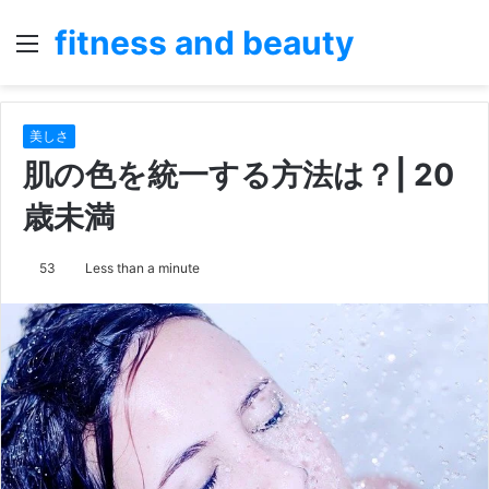
fitness and beauty
Menu
S
fo
美しさ
肌の色を統一する方法は？| 20
歳未満
53
Less than a minute