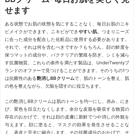
せます
ある状態でお肌の状態を気にすることなく、毎日お肌のニキ
ビメイクができます。ニキビができ
やすい肌、
つまりニーズ
に合った成分を配合した化粧品に使用する必要があります。
それで、それは何を含むべきですか？
もちろん、顔の鮮度を
保つマットの成分や、バクテリアの繁殖を防ぎ、シミを減ら
す抗菌物質。
これらの条件を満たす製品は、UnderTwentyブ
ランドのオファーで見つけることができます。
そのうちの1つ
は抗菌性のある
艶消しBBクリーム
で、肌のトーンを整え、肌
の色を整えながら、欠陥を隠すのに役立ちます。
この艶消しBBクリームは肌のトーンを均一にし、赤み、にき
び、変色を目立たなくします。
余分な皮脂を吸収する物質の
存在のおかげで、それは顔の皮膚に新鮮でつや消しの外観を
与えます。
顔に塗ると、マスクの効果を発生させることな
く、表皮と完全に融合します。
その抗菌成分のおかげで、そ