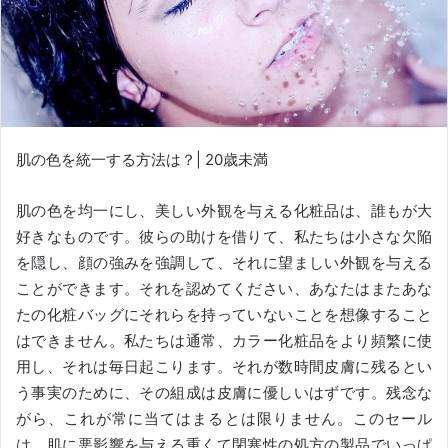
肌の色を統一する方法は？
|
20歳未満
肌の色を均一にし、美しい外観を与える化粧品は、誰もが大
好きなものです。
彼らの助けを借りて、私たちは小さな欠陥
を隠し、顔の強みを強調して、それに望ましい外観を与える
ことができます。
それを認めてください、あなたはまたあな
たの化粧バッグにそれらを持っていないことを想像すること
はできません。
私たちは通常、カラー化粧品をより頻繁に使
用し、それは毎日起こります。
それが数時間皮膚に残るとい
う事実のために、その組成は皮膚に優しいはずです。
残念な
がら、これが常に当てはまるとは限りません。
このセール
は、肌に悪影響を与える重くて閉塞性の処方の製品でいっぱ