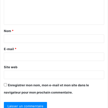
m
e
n
t
Nom
*
a
i
r
E-mail
*
e
*
Site web
Enregistrer mon nom, mon e-mail et mon site dans le
navigateur pour mon prochain commentaire.