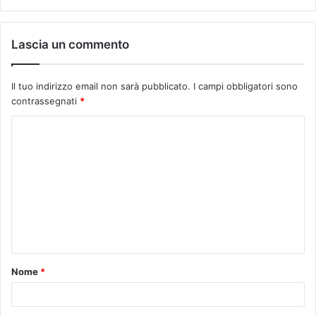
Lascia un commento
Il tuo indirizzo email non sarà pubblicato.
I campi obbligatori sono
contrassegnati
*
C
o
m
m
e
n
t
Nome
*
o
*