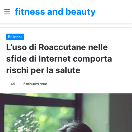
fitness and beauty
Menu
S
fo
Bellezza
L’uso di Roaccutane nelle
sfide di Internet comporta
rischi per la salute
49
2 minutes read