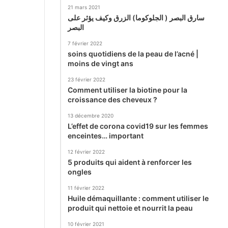
21 mars 2021
سارق البصر ( الجلوكوما) الزرق وكيف يؤثر على
البصر
7 février 2022
soins quotidiens de la peau de l’acné |
moins de vingt ans
23 février 2022
Comment utiliser la biotine pour la
croissance des cheveux ?
13 décembre 2020
L’effet de corona covid19 sur les femmes
enceintes… important
12 février 2022
5 produits qui aident à renforcer les
ongles
11 février 2022
Huile démaquillante : comment utiliser le
produit qui nettoie et nourrit la peau
10 février 2021