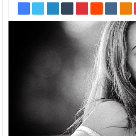
Facebook
Twitter
Linkedin
Tumblr
Pinterest
Reddit
VKontakte
Odnoklassniki