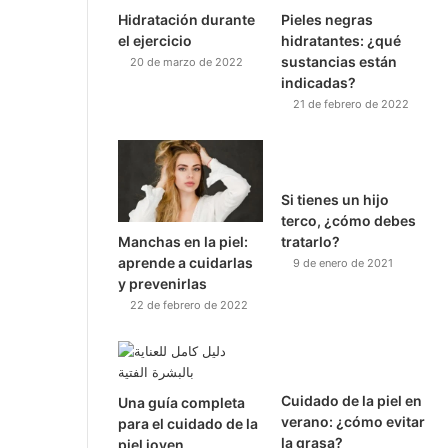
Hidratación durante
Pieles negras
el ejercicio
hidratantes: ¿qué
sustancias están
20 de marzo de 2022
indicadas?
21 de febrero de 2022
Si tienes un hijo
terco, ¿cómo debes
Manchas en la piel:
tratarlo?
aprende a cuidarlas
9 de enero de 2021
y prevenirlas
22 de febrero de 2022
Cuidado de la piel en
Una guía completa
verano: ¿cómo evitar
para el cuidado de la
la grasa?
piel joven