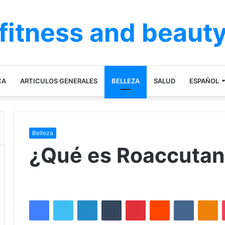
fitness and beaut
CA
ARTICULOS GENERALES
BELLEZA
SALUD
ESPAÑOL
Belleza
¿Qué es Roaccuta
Facebook
Twitter
LinkedIn
Tumblr
Pinterest
Reddit
VKontakte
Odnoklassniki