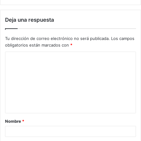
Deja una respuesta
Tu dirección de correo electrónico no será publicada.
Los campos
obligatorios están marcados con
*
C
o
m
e
n
t
a
Nombre
*
r
i