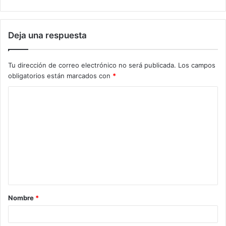
Deja una respuesta
Tu dirección de correo electrónico no será publicada.
Los campos
obligatorios están marcados con
*
C
o
m
e
n
t
a
Nombre
*
r
i