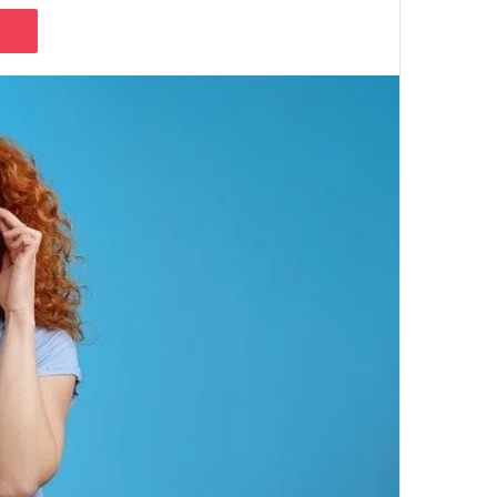
e
noklassniki
Pocket