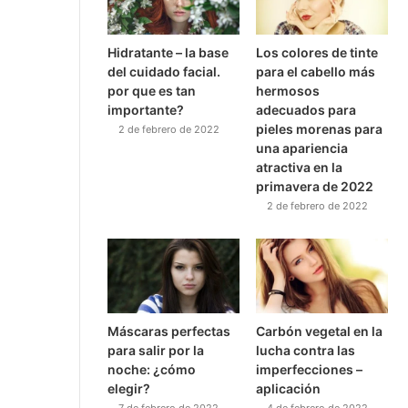
Hidratante – la base
Los colores de tinte
del cuidado facial.
para el cabello más
por que es tan
hermosos
importante?
adecuados para
pieles morenas para
2 de febrero de 2022
una apariencia
atractiva en la
primavera de 2022
2 de febrero de 2022
Máscaras perfectas
Carbón vegetal en la
para salir por la
lucha contra las
noche: ¿cómo
imperfecciones –
elegir?
aplicación
7 de febrero de 2022
4 de febrero de 2022