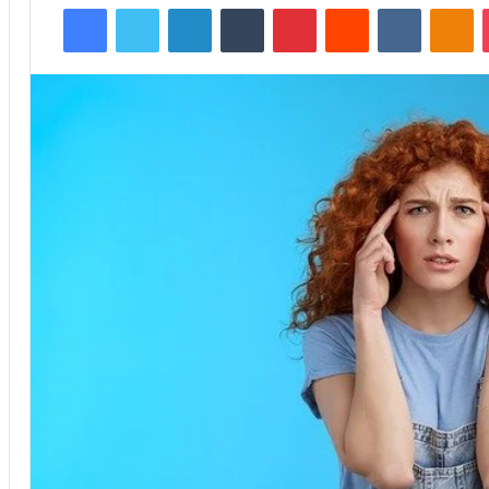
Facebook
Twitter
LinkedIn
Tumblr
Pinterest
Reddit
VKontakt
Od