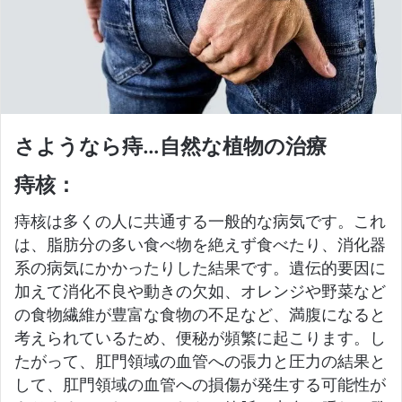
さようなら痔…自然な植物の治療
痔核：
痔核は多くの人に共通する一般的な病気です。
これ
は、脂肪分の多い食べ物を絶えず食べたり、消化器
系の病気にかかったりした結果です。
遺伝的要因に
加えて消化不良や動きの欠如、オレンジや野菜など
の食物繊維が豊富な食物の不足など、満腹になると
考えられているため、便秘が頻繁に起こります。
し
たがって、肛門領域の血管への張力と圧力の結果と
して、肛門領域の血管への損傷が発生する可能性が