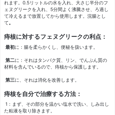
れます。0.5リットルの水を入れ、大さじ半分のフ
ェヌグリークを入れ、5分間よく沸騰させ、ろ過し
て冷えるまで放置してから使用します。浣腸とし
て
。
痔核に対するフェヌグリークの利点
：
最初
に：腸を柔らかくし、便秘を扱います。
第二
に：それはタンパク質、リン、でんぷん質の
材料を含んでいるので、痔核から保護します。
第三
に、それは消化を改善します。
痔核を自分で治療する方法：
1：まず、その部分を温かい塩水で洗い、しみ出し
た粘液を取り除きます。