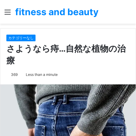
fitness and beauty
Menu
S
fo
カテゴリーなし
さようなら痔…自然な植物の治
療
369
Less than a minute