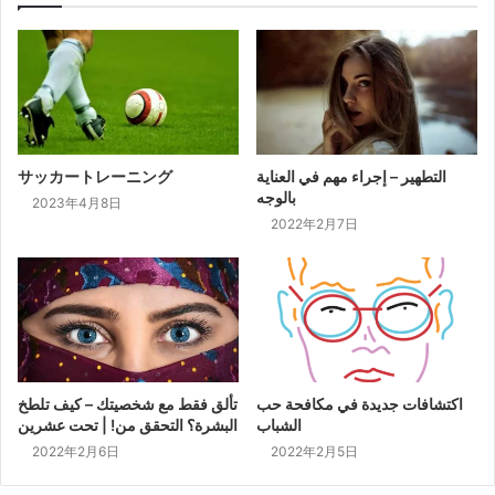
サッカートレーニング
التطهير – إجراء مهم في العناية
بالوجه
2023年4月8日
2022年2月7日
اكتشافات جديدة في مكافحة حب
تألق فقط مع شخصيتك – كيف تلطخ
الشباب
البشرة؟ التحقق من! | تحت عشرين
2022年2月6日
2022年2月5日