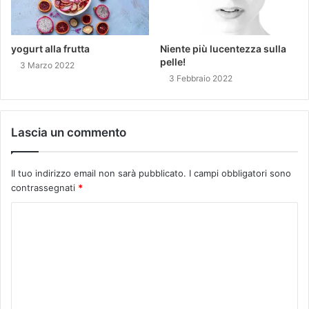
yogurt alla frutta
Niente più lucentezza sulla
pelle!
3 Marzo 2022
3 Febbraio 2022
Lascia un commento
Il tuo indirizzo email non sarà pubblicato.
I campi obbligatori sono
contrassegnati
*
C
o
m
m
e