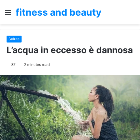
fitness and beauty
Menu
S
fo
Salute
L’acqua in eccesso è dannosa
87
2 minutes read