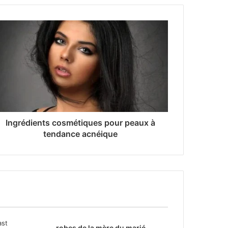
Ingrédients cosmétiques pour peaux à
tendance acnéique
robes de la mère du marié