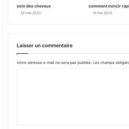
soin des cheveux
comment mincir rap
24 mai 2023
16 mai 2023
Laisser un commentaire
Votre adresse e-mail ne sera pas publiée.
Les champs obligat
C
o
m
m
e
n
t