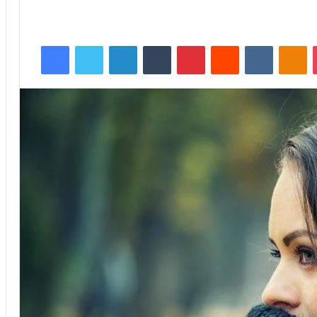
Facebook
Twitter
Linkedin
Tumblr
Pinterest
Reddit
VKontakte
Odnoklassniki