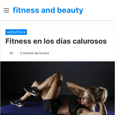
fitness and beauty
Menú
B
p
aptitud física
Fitness en los días calurosos
42
2 minutos de lectura