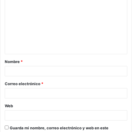
C
o
m
e
n
t
a
Nombre
*
r
i
o
Correo electrónico
*
*
Web
Guarda mi nombre, correo electrónico y web en este