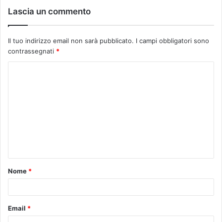
Lascia un commento
Il tuo indirizzo email non sarà pubblicato.
I campi obbligatori sono
contrassegnati
*
C
o
m
m
e
n
t
Nome
*
o
*
Email
*