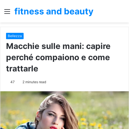
fitness and beauty
Menu
S
fo
Bellezza
Macchie sulle mani: capire
perché compaiono e come
trattarle
47
2 minutes read