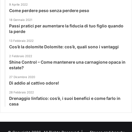
9 Aprile 2022
Come perdere peso senza perdere peso
18 Gennaio 2021
Passi pratici per aumentare la fiducia di tuo figlio quando
la perde
13 Febbraio 2022
Cos’è la dolomite Dolomite: cos’è, quali sono i vantaggi
2 Febbraio 2022
Shine Control – Come mantenere una carnagione opaca in
estate?
27 Dicembre 2020
Dì addio al cattivo odore!
28 Febbraio 2022
Drenaggio linfatico: cos’è, i suoi benefici e come farlo in
casa