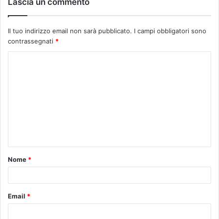
Lascia un commento
Il tuo indirizzo email non sarà pubblicato.
I campi obbligatori sono
contrassegnati
*
C
o
m
m
e
n
t
Nome
*
o
*
Email
*