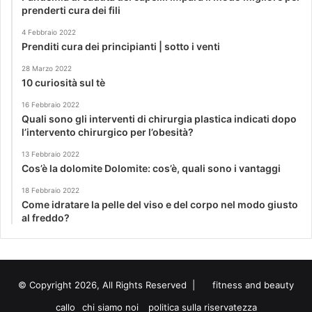
prenderti cura dei fili
4 Febbraio 2022
Prenditi cura dei principianti | sotto i venti
28 Marzo 2022
10 curiosità sul tè
16 Febbraio 2022
Quali sono gli interventi di chirurgia plastica indicati dopo
l’intervento chirurgico per l’obesità?
13 Febbraio 2022
Cos’è la dolomite Dolomite: cos’è, quali sono i vantaggi
18 Febbraio 2022
Come idratare la pelle del viso e del corpo nel modo giusto
al freddo?
© Copyright 2026, All Rights Reserved |
fitness and beauty
callo
chi siamo noi
politica sulla riservatezza