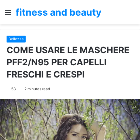
fitness and beauty
Menu
S
fo
Bellezza
COME USARE LE MASCHERE
PFF2/N95 PER CAPELLI
FRESCHI E CRESPI
53
2 minutes read