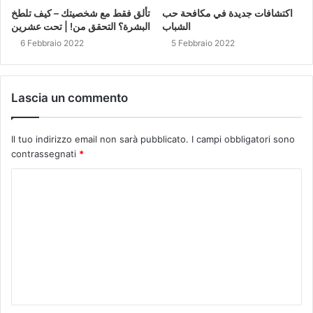
اكتشافات جديدة في مكافحة حب
تألق فقط مع شخصيتك – كيف تلطخ
الشباب
البشرة؟ التحقق من! | تحت عشرين
6 Febbraio 2022
5 Febbraio 2022
Lascia un commento
Il tuo indirizzo email non sarà pubblicato.
I campi obbligatori sono
contrassegnati
*
C
o
m
m
e
n
t