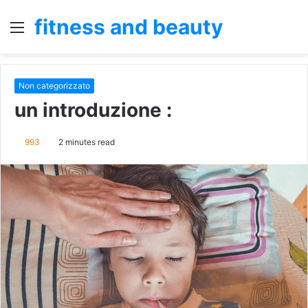
fitness and beauty
Menu
S
fo
Non categorizzato
un introduzione :
993
2 minutes read