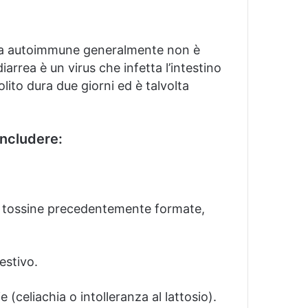
rrea autoimmune generalmente non è
arrea è un virus che infetta l’intestino
olito dura due giorni ed è talvolta
includere:
 le tossine precedentemente formate,
estivo.
e (celiachia o intolleranza al lattosio).