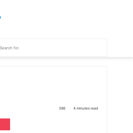
y
Search
for
386
4 minutes read
e
noklassniki
Pocket