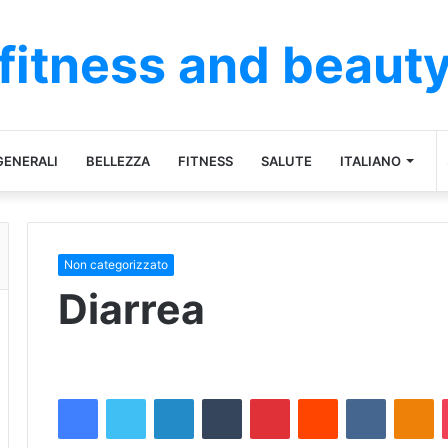
fitness and beaut
GENERALI
BELLEZZA
FITNESS
SALUTE
ITALIANO
Non categorizzato
Diarrea
Facebook
Twitter
LinkedIn
Tumblr
Pinterest
Reddit
VKontakt
Od