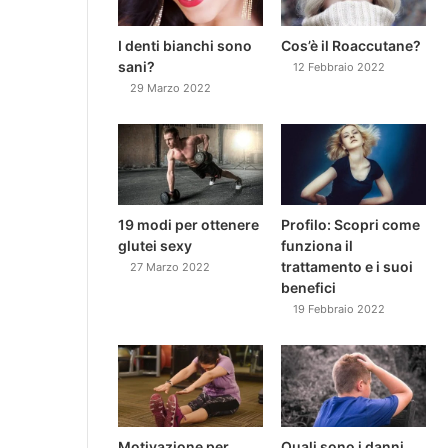
I denti bianchi sono
Cos’è il Roaccutane?
sani?
12 Febbraio 2022
29 Marzo 2022
19 modi per ottenere
Profilo: Scopri come
glutei sexy
funziona il
trattamento e i suoi
27 Marzo 2022
benefici
19 Febbraio 2022
Motivazione per
Quali sono i danni