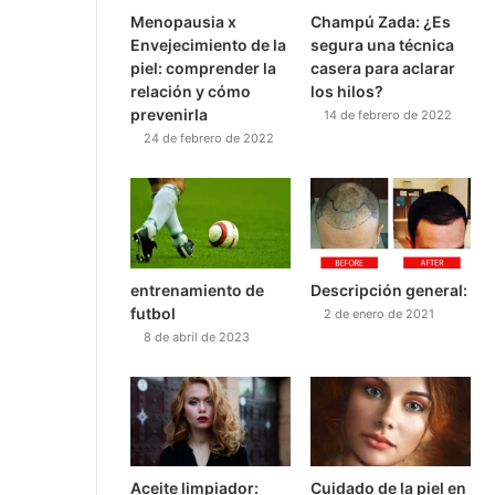
Menopausia x
Champú Zada: ¿Es
Envejecimiento de la
segura una técnica
piel: comprender la
casera para aclarar
relación y cómo
los hilos?
prevenirla
14 de febrero de 2022
24 de febrero de 2022
entrenamiento de
Descripción general:
futbol
2 de enero de 2021
8 de abril de 2023
Aceite limpiador:
Cuidado de la piel en