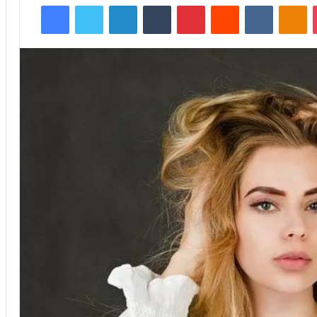
Facebook
Twitter
LinkedIn
Tumblr
Pinterest
Reddit
VKontakte
Odnoklassniki