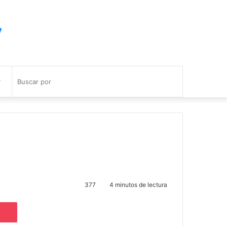
y
Buscar
por
377
4 minutos de lectura
e
noklassniki
Pocket