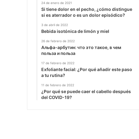
24 de enero de 2021
Si tiene dolor en el pecho, ¿cómo distingue
si es aterrador o es un dolor episódico?
3 de abril de 2022
Bebida isotónica de limón y miel
26 de febrero de 2022
Альфа-арбутин: что это такое, в чем
польза и польза
17 de febrero de 2022
Exfoliante facial: ¿Por qué añadir este paso
a tu rutina?
11 de febrero de 2022
¿Por qué se puede caer el cabello después
del COVID-19?