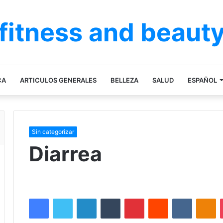
fitness and beaut
CA
ARTICULOS GENERALES
BELLEZA
SALUD
ESPAÑOL
Sin categorizar
Diarrea
Facebook
Twitter
LinkedIn
Tumblr
Pinterest
Reddit
VKontakt
Od