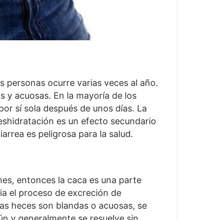
s personas ocurre varias veces al año.
as y acuosas.
En la mayoría de los
por sí sola después de unos días.
La
eshidratación es un efecto secundario
arrea es peligrosa para la salud.
mes, entonces la caca es una parte
a el proceso de excreción de
as heces son blandas o acuosas, se
n y generalmente se resuelve sin