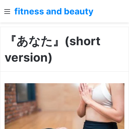
fitness and beauty
Menu
S
fo
『あなた』(short
version)