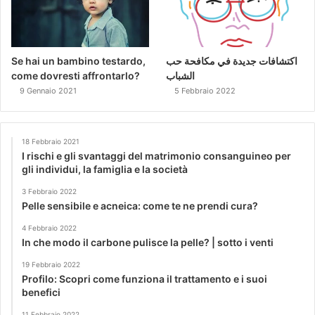
Se hai un bambino testardo,
اكتشافات جديدة في مكافحة حب
come dovresti affrontarlo?
الشباب
9 Gennaio 2021
5 Febbraio 2022
18 Febbraio 2021
I rischi e gli svantaggi del matrimonio consanguineo per
gli individui, la famiglia e la società
3 Febbraio 2022
Pelle sensibile e acneica: come te ne prendi cura?
4 Febbraio 2022
In che modo il carbone pulisce la pelle? | sotto i venti
19 Febbraio 2022
Profilo: Scopri come funziona il trattamento e i suoi
benefici
11 Febbraio 2022