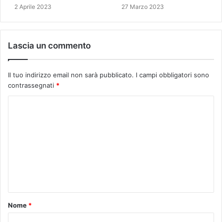
2 Aprile 2023
27 Marzo 2023
Lascia un commento
Il tuo indirizzo email non sarà pubblicato.
I campi obbligatori sono
contrassegnati
*
C
o
m
m
e
n
t
Nome
*
o