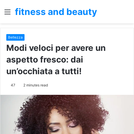
fitness and beauty
Menu
S
fo
Bellezza
Modi veloci per avere un
aspetto fresco: dai
un’occhiata a tutti!
47
2 minutes read