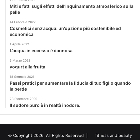
Miti e fatti sugli effetti dell’inquinamento atmosferico sulla
pelle
14 Febbraio 2022
Cosmetici senz’acqua: un’opzione più sostenibile ed
economica
1 Aprile 2022
L’acqua in eccesso è dannosa
3 Marzo 2022
yogurt alla frutta
18 Gennaio 2021
Passi pratici per aumentare la fiducia di tuo figlio quando
la perde
23 Dicembre 2020
Il sudore puro è in realtà inodore.
© Copyright 2026, All Rights Reserved |
fitness and beauty