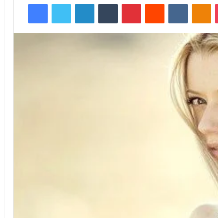
Facebook
Twitter
LinkedIn
Tumblr
Pinterest
Reddit
VKontakte
Odnoklassniki