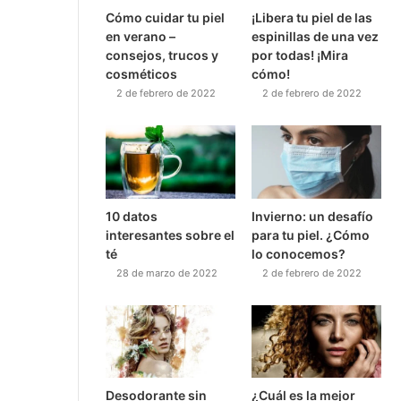
Cómo cuidar tu piel
¡Libera tu piel de las
en verano –
espinillas de una vez
consejos, trucos y
por todas! ¡Mira
cosméticos
cómo!
2 de febrero de 2022
2 de febrero de 2022
10 datos
Invierno: un desafío
interesantes sobre el
para tu piel. ¿Cómo
té
lo conocemos?
28 de marzo de 2022
2 de febrero de 2022
Desodorante sin
¿Cuál es la mejor