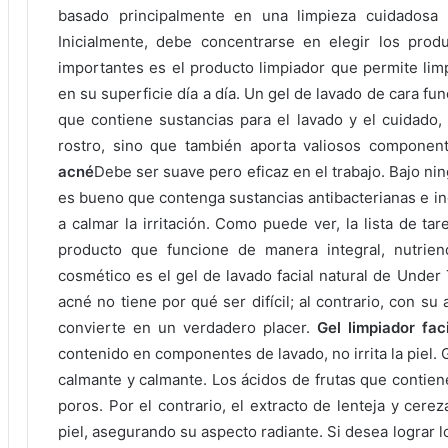
basado principalmente en una limpieza cuidadosa 
Inicialmente, debe concentrarse en elegir los pro
importantes es el producto limpiador que permite limp
en su superficie día a día.
Un gel de lavado de cara fu
que contiene sustancias para el lavado y el cuidado, g
rostro, sino que también aporta valiosos componen
acné
Debe ser suave pero eficaz en el trabajo.
Bajo nin
es bueno que contenga sustancias antibacterianas e ing
a calmar la irritación.
Como puede ver, la lista de tare
producto que funcione de manera integral, nutrien
cosmético es el gel de lavado facial natural de Under
acné no tiene por qué ser difícil; al contrario, con su
convierte en un verdadero placer.
Gel limpiador fac
contenido en componentes de lavado, no irrita la piel.
calmante y calmante.
Los ácidos de frutas que contiene 
poros.
Por el contrario, el extracto de lenteja y cere
piel, asegurando su aspecto radiante.
Si desea lograr 