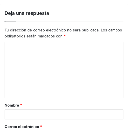
Deja una respuesta
Tu dirección de correo electrónico no será publicada.
Los campos
obligatorios están marcados con
*
C
o
m
e
n
t
a
Nombre
*
r
i
o
Correo electrónico
*