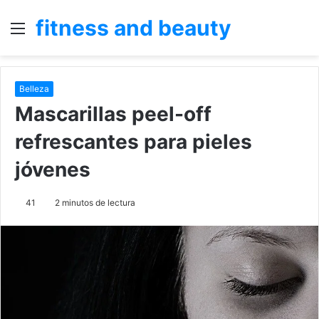
fitness and beauty
Menú
B
p
Belleza
Mascarillas peel-off
refrescantes para pieles
jóvenes
41
2 minutos de lectura