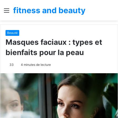
fitness and beauty
Menu
R
Beauté
Masques faciaux : types et
bienfaits pour la peau
33
4 minutes de lecture