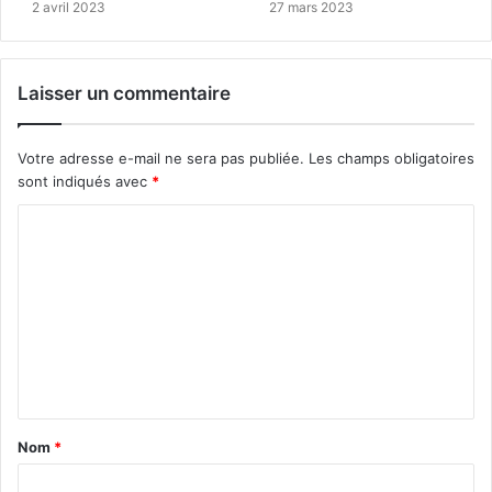
2 avril 2023
27 mars 2023
Laisser un commentaire
Votre adresse e-mail ne sera pas publiée.
Les champs obligatoires
sont indiqués avec
*
C
o
m
m
e
n
t
Nom
*
a
i