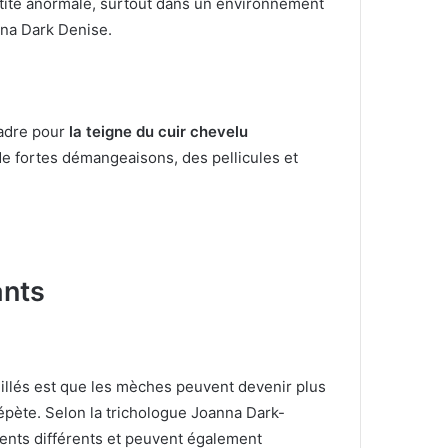
ntité anormale, surtout dans un environnement
nna Dark Denise.
cadre pour
la teigne du cuir chevelu
de fortes démangeaisons, des pellicules et
ants
illés est que les mèches peuvent devenir plus
répète.
Selon la trichologue Joanna Dark-
ents différents et peuvent également