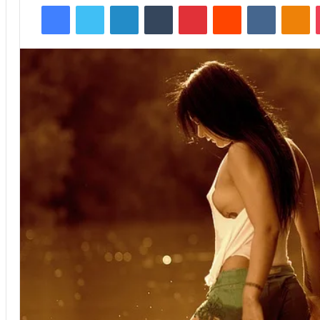
Facebook
Twitter
Linkedin
Tumblr
Pinterest
Reddit
VKontakte
Odnoklassniki