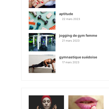
aptitude
22 mars 2023
jogging de gym femme
21 mars 2023
gymnastique suédoise
17 mars 2023