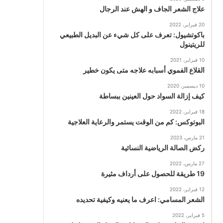
علاج الشعر الجاف و الهش عند الرجال
20 فبراير، 2022
باكوتشيول: تعرف على كل شيء عن البديل الطبيعي
للريتينول
10 فبراير، 2021
القلاع الفموي أسبابه علاجه متى يكون خطير
10 ديسمبر، 2020
كيف إزالة السواد حول العينين ببساطة
18 فبراير، 2022
البوتوكس: كم من الوقت يستمر والرعاية العلاجية
21 مارس، 2023
ركض الصالة الرياضية النسائية
27 مارس، 2022
19 طريقة للحصول على أرداف مثيرة
12 فبراير، 2022
الشعر المسامي: اعرف ما يعنيه وكيفية تحديده
5 فبراير، 2022