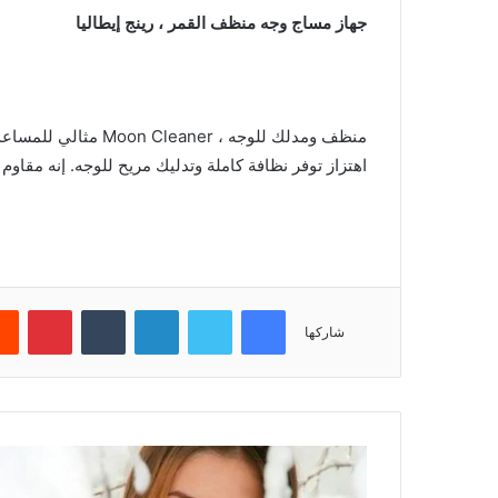
جهاز مساج وجه منظف القمر ، رينج إيطاليا
اهتزاز توفر نظافة كاملة وتدليك مريح للوجه. إنه مقاوم 
فيسبوك
تويتر
لينكدإن
‏Tumblr
بينتيريست
شاركها