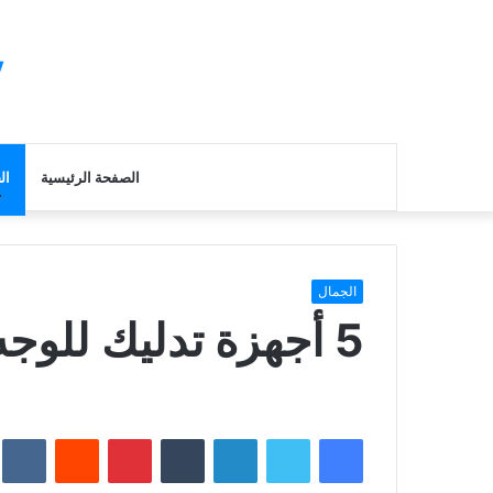
y
الصفحة الرئيسية
ال
الجمال
5 أجهزة تدليك للوجه لبشرة صحية وراحة
فيسبوك
تويتر
لينكدإن
‏Tumblr
بينتيريست
‏Reddit
‏te