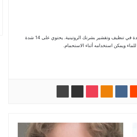
منظف ​​ومدلك للوجه ، Moon Cleaner مثالي للمساعدة في تنظيف وتقشير بشرتك الروتينية. يحتوي على 14 شدة
للماء ويمكن استخدامه أثناء الاستحمام.
‏Reddit
‏VKontakte
Odnoklassniki
بوكيت
مشاركة عبر البريد
طباعة